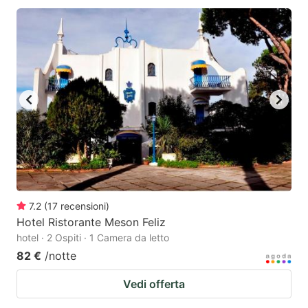
7.2
(
17
recensioni
)
Hotel Ristorante Meson Feliz
hotel · 2 Ospiti · 1 Camera da letto
82 €
/notte
Vedi offerta