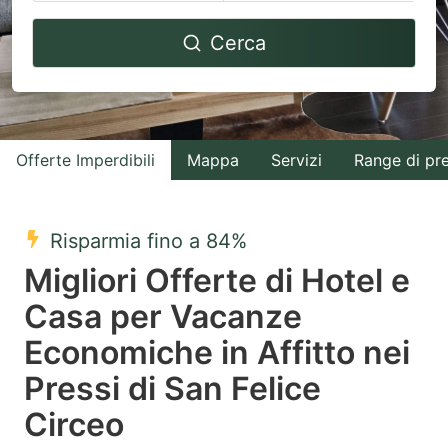
Navigate
Navigate
Cerca
forward
backward
to
to
interact
interact
with
with
Offerte Imperdibili
Mappa
Servizi
Range di pr
the
the
calendar
calendar
and
and
Risparmia fino a 84%
select
select
Migliori Offerte di Hotel e
a
a
Casa per Vacanze
date.
date.
Economiche in Affitto nei
Press
Press
the
the
Pressi di San Felice
question
question
Circeo
mark
mark