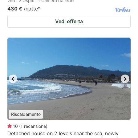
villa · 2 Ospiti · 1 Camera da letto
430 €
/notte
*
Vedi offerta
Riscaldamento
10
(
1
recensione
)
Detached house on 2 levels near the sea, newly