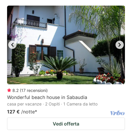
key
key
to
to
get
get
the
the
keyboard
keyboard
shortcuts
shortcuts
for
for
changing
changing
dates.
dates.
8.2
(
17
recensioni
)
Wonderful beach house in Sabaudia
casa per vacanze · 2 Ospiti · 1 Camera da letto
127 €
/notte
*
Vedi offerta