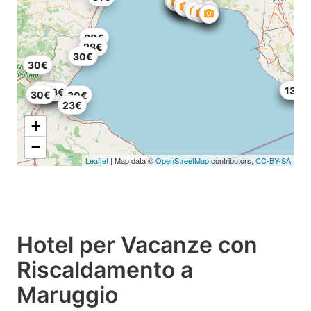
30€
28€
30€
30€
25€
30€
12€
13€
30€
30€
25€
28€
30€
30€
23€
+
−
Leaflet
| Map data ©
OpenStreetMap
contributors,
CC-BY-SA
Hotel per Vacanze con
Riscaldamento a
Maruggio