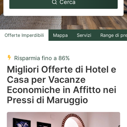
Cerca
forward
backward
to
to
interact
interact
with
with
Offerte Imperdibili
Mappa
Servizi
Range di pr
the
the
calendar
calendar
and
and
Risparmia fino a 86%
select
select
Migliori Offerte di Hotel e
a
a
Casa per Vacanze
date.
date.
Economiche in Affitto nei
Press
Press
the
the
Pressi di Maruggio
question
question
mark
mark
key
key