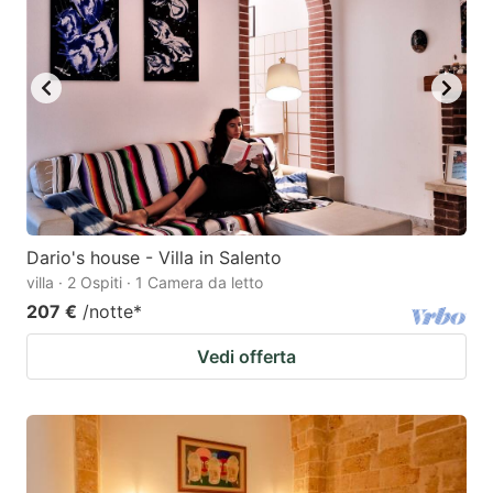
to
to
get
get
the
the
keyboard
keyboard
shortcuts
shortcuts
for
for
changing
changing
dates.
dates.
Dario's house - Villa in Salento
villa · 2 Ospiti · 1 Camera da letto
207 €
/notte
*
Vedi offerta