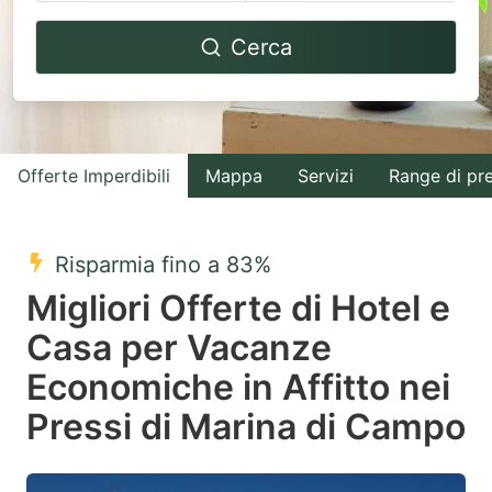
Navigate
Navigate
Cerca
forward
backward
to
to
interact
interact
with
with
Offerte Imperdibili
Mappa
Servizi
Range di pr
the
the
calendar
calendar
and
and
Risparmia fino a 83%
select
select
Migliori Offerte di Hotel e
a
a
Casa per Vacanze
date.
date.
Economiche in Affitto nei
Press
Press
the
the
Pressi di Marina di Campo
question
question
mark
mark