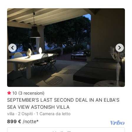
10
(
3
recensioni
)
SEPTEMBER'S LAST SECOND DEAL IN AN ELBA'S
SEA VIEW ASTONISH VILLA
villa · 2 Ospiti · 1 Camera da letto
899 €
/notte
*