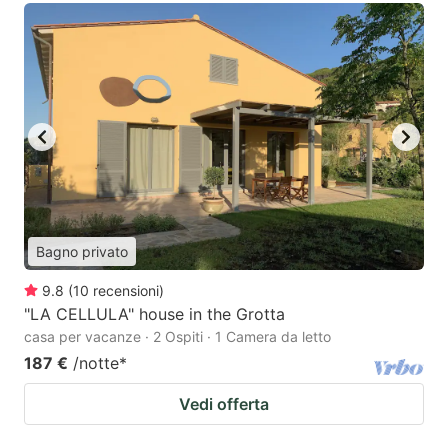
Bagno privato
9.8
(
10
recensioni
)
"LA CELLULA" house in the Grotta
casa per vacanze · 2 Ospiti · 1 Camera da letto
187 €
/notte
*
Vedi offerta