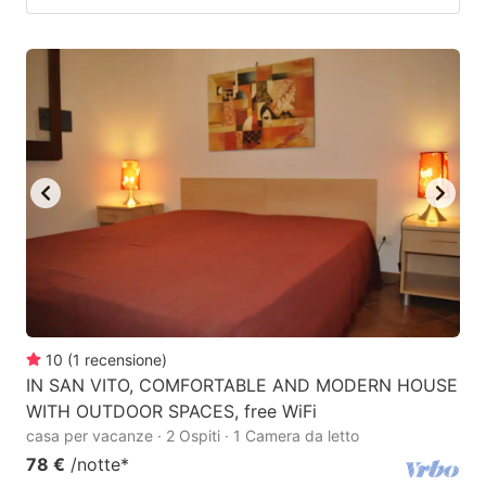
10
(
1
recensione
)
IN SAN VITO, COMFORTABLE AND MODERN HOUSE
WITH OUTDOOR SPACES, free WiFi
casa per vacanze · 2 Ospiti · 1 Camera da letto
78 €
/notte
*