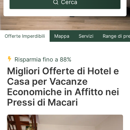
Cerca
forward
backward
to
to
interact
interact
with
with
Offerte Imperdibili
Mappa
Servizi
Range di pr
the
the
calendar
calendar
and
and
Risparmia fino a 88%
select
select
Migliori Offerte di Hotel e
a
a
Casa per Vacanze
date.
date.
Economiche in Affitto nei
Press
Press
the
the
Pressi di Macari
question
question
mark
mark
key
key