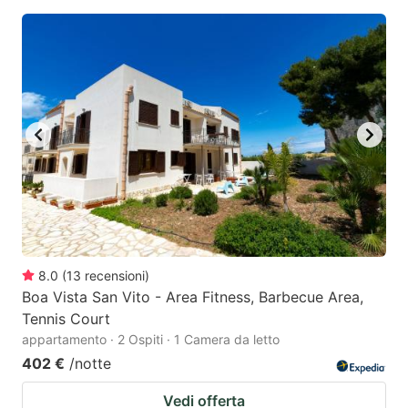
8.0
(
13
recensioni
)
Boa Vista San Vito - Area Fitness, Barbecue Area,
Tennis Court
appartamento · 2 Ospiti · 1 Camera da letto
402 €
/notte
Vedi offerta