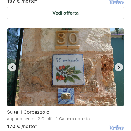
197 €
/notte
*
Vedi offerta
Suite il Corbezzolo
appartamento · 2 Ospiti · 1 Camera da letto
170 €
/notte
*