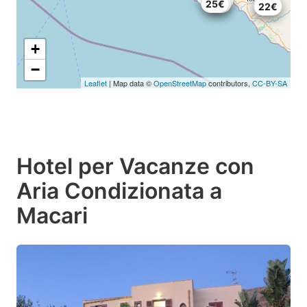
22€
25€
12€
25€
22€
+
−
Leaflet
| Map data ©
OpenStreetMap
contributors,
CC-BY-SA
Hotel per Vacanze con
Aria Condizionata a
Macari