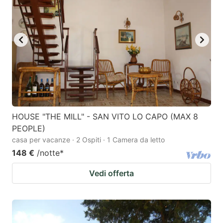
to
to
get
get
the
the
keyboard
keyboard
shortcuts
shortcuts
for
for
changing
changing
dates.
dates.
HOUSE "THE MILL" - SAN VITO LO CAPO (MAX 8
PEOPLE)
casa per vacanze · 2 Ospiti · 1 Camera da letto
148 €
/notte
*
Vedi offerta