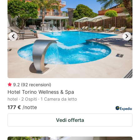
key
key
to
to
get
get
the
the
keyboard
keyboard
shortcuts
shortcuts
for
for
changing
changing
dates.
dates.
9.2
(
92
recensioni
)
Hotel Torino Wellness & Spa
hotel · 2 Ospiti · 1 Camera da letto
177 €
/notte
Vedi offerta