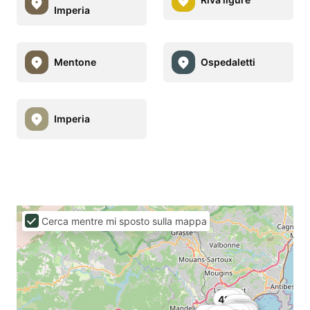
Imperia
Mentone
Ospedaletti
Imperia
Cerca mentre mi sposto sulla mappa
40€
42€
38€
40€
44€