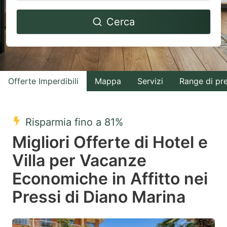
Navigate
Navigate
Cerca
forward
backward
to
to
interact
interact
with
with
Offerte Imperdibili
Mappa
Servizi
Range di pr
the
the
calendar
calendar
and
and
Risparmia fino a 81%
select
select
Migliori Offerte di Hotel e
a
a
Villa per Vacanze
date.
date.
Economiche in Affitto nei
Press
Press
the
the
Pressi di Diano Marina
question
question
mark
mark