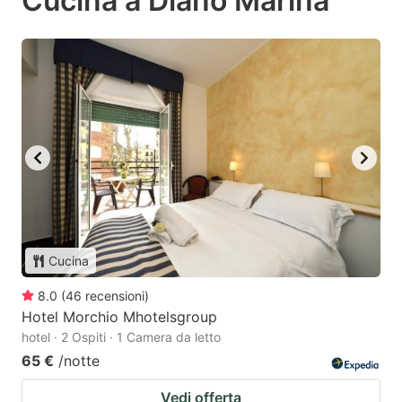
Cucina a Diano Marina
Cucina
8.0
(
46
recensioni
)
Hotel Morchio Mhotelsgroup
hotel · 2 Ospiti · 1 Camera da letto
65 €
/notte
Vedi offerta