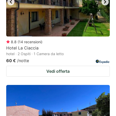
8.8
(
14
recensioni
)
Hotel La Ciaccia
hotel · 2 Ospiti · 1 Camera da letto
60 €
/notte
Vedi offerta