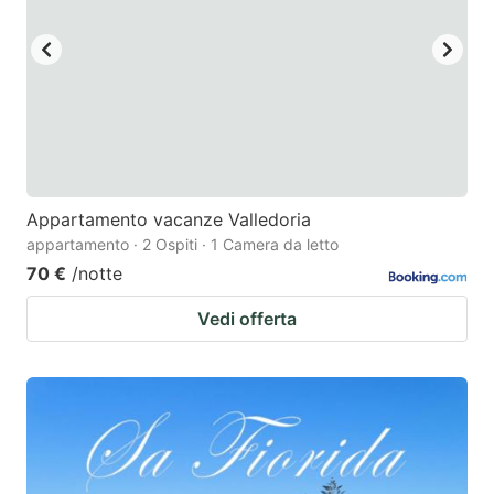
key
key
to
to
get
get
the
the
keyboard
keyboard
shortcuts
shortcuts
for
for
Appartamento vacanze Valledoria
appartamento · 2 Ospiti · 1 Camera da letto
changing
changing
70 €
/notte
dates.
dates.
Vedi offerta