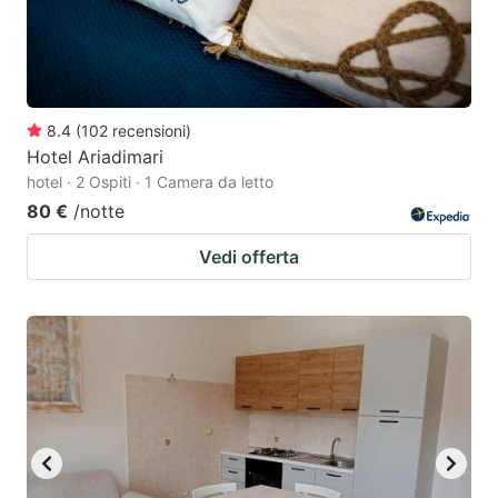
8.4
(
102
recensioni
)
Hotel Ariadimari
hotel · 2 Ospiti · 1 Camera da letto
80 €
/notte
Vedi offerta