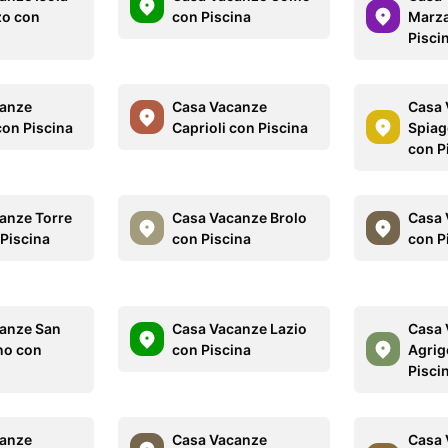
zo con
con Piscina
Marza
Pisci
canze
Casa Vacanze
Casa 
con Piscina
Caprioli con Piscina
Spiag
con P
anze Torre
Casa Vacanze Brolo
Casa 
 Piscina
con Piscina
con P
anze San
Casa Vacanze Lazio
Casa 
no con
con Piscina
Agrig
Pisci
canze
Casa Vacanze
Casa 