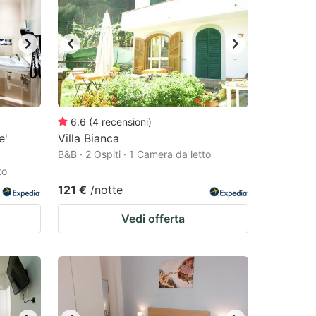
6.6
(
4
recensioni
)
e'
Villa Bianca
B&B · 2 Ospiti · 1 Camera da letto
to
121 €
/notte
Vedi offerta