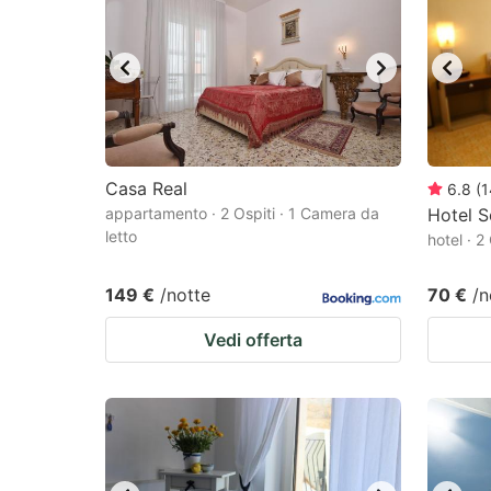
mark
m
key
k
to
to
get
ge
the
th
keyboard
k
Casa Real
6.8
(
1
appartamento · 2 Ospiti · 1 Camera da
Hotel S
shortcuts
sh
letto
hotel · 2
for
fo
changing
c
149 €
/notte
70 €
/n
dates.
da
Vedi offerta