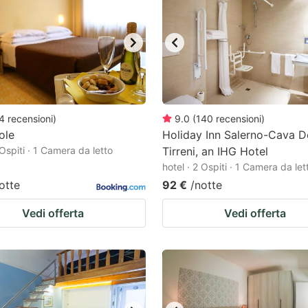
ark
ey
t
e
eyboard
4
recensioni
)
9.0
(
140
recensioni
)
ole
Holiday Inn Salerno-Cava D
ortcuts
 Ospiti · 1 Camera da letto
Tirreni, an IHG Hotel
r
hotel · 2 Ospiti · 1 Camera da let
hanging
otte
92 €
/notte
tes.
Vedi offerta
Vedi offerta