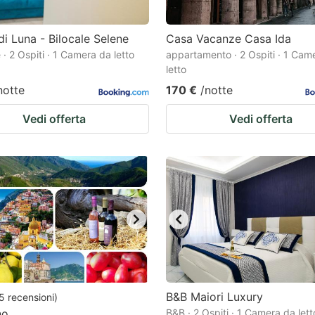
di Luna - Bilocale Selene
Casa Vacanze Casa Ida
· 2 Ospiti · 1 Camera da letto
appartamento · 2 Ospiti · 1 Cam
letto
notte
170 €
/notte
Vedi offerta
Vedi offerta
B&B Maiori Luxury
5
recensioni
)
no
B&B · 2 Ospiti · 1 Camera da lett