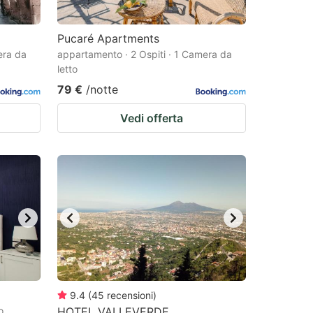
Pucaré Apartments
era da
appartamento · 2 Ospiti · 1 Camera da
letto
79 €
/notte
Vedi offerta
9.4
(
45
recensioni
)
o
HOTEL VALLEVERDE