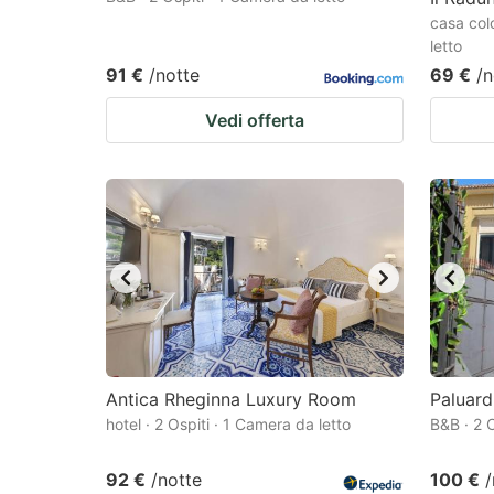
casa col
letto
91 €
/notte
69 €
/n
Vedi offerta
Antica Rheginna Luxury Room
Paluar
hotel · 2 Ospiti · 1 Camera da letto
B&B · 2 O
92 €
/notte
100 €
/