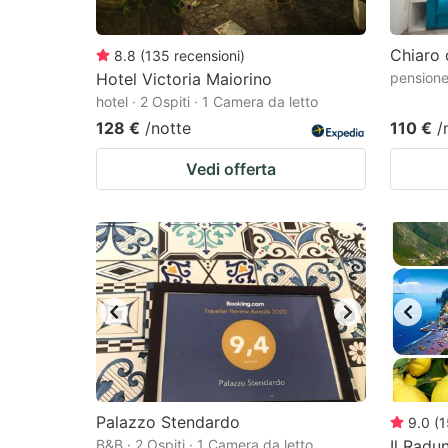
Chiaro 
8.8
(
135
recensioni
)
Hotel Victoria Maiorino
pensione 
hotel · 2 Ospiti · 1 Camera da letto
128 €
/notte
110 €
/
Vedi offerta
Palazzo Stendardo
9.0
(
1
B&B · 2 Ospiti · 1 Camera da letto
Il Radu