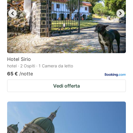
key
key
to
to
get
get
the
the
keyboard
keyboard
shortcuts
shortcuts
for
for
Hotel Sirio
hotel · 2 Ospiti · 1 Camera da letto
changing
changing
65 €
/notte
dates.
dates.
Vedi offerta