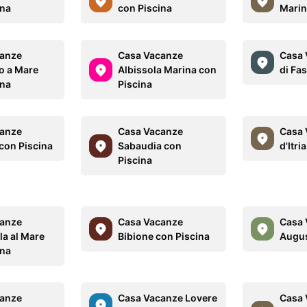
ina
con Piscina
Marin
canze
Casa Vacanze
Casa 
o a Mare
Albissola Marina con
di Fa
ina
Piscina
canze
Casa Vacanze
Casa 
con Piscina
Sabaudia con
d'Itri
Piscina
canze
Casa Vacanze
Casa 
la al Mare
Bibione con Piscina
Augus
ina
canze
Casa Vacanze Lovere
Casa 