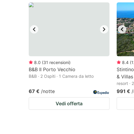
question
qu
mark
m
key
k
to
to
get
ge
the
th
keyboard
k
8.0
(
31
recensioni
)
8.4
(
1
B&B Il Porto Vecchio
Stintin
shortcuts
sh
B&B · 2 Ospiti · 1 Camera da letto
& Villas
for
fo
resort · 
changing
c
67 €
/notte
991 €
/
dates.
da
Vedi offerta