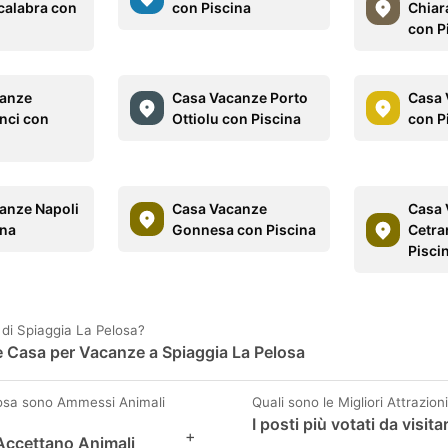
calabra con
con Piscina
Chiar
con P
canze
Casa Vacanze Porto
Casa 
anci con
Ottiolu con Piscina
con P
anze Napoli
Casa Vacanze
Casa 
ina
Gonnesa con Piscina
Cetra
Pisci
 di Spiaggia La Pelosa?
l e Casa per Vacanze a Spiaggia La Pelosa
losa sono Ammessi Animali
Quali sono le Migliori Attrazio
I posti più votati da visit
+
 Accettano Animali