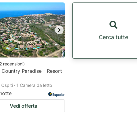
estion
ark
ey
Cerca tutte
t
e
eyboard
2
recensioni
)
o Country Paradise - Resort
ortcuts
r
2 Ospiti · 1 Camera da letto
hanging
notte
tes.
Vedi offerta