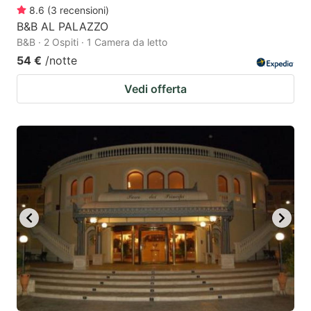
8.6
(
3
recensioni
)
B&B AL PALAZZO
B&B · 2 Ospiti · 1 Camera da letto
54 €
/notte
Vedi offerta