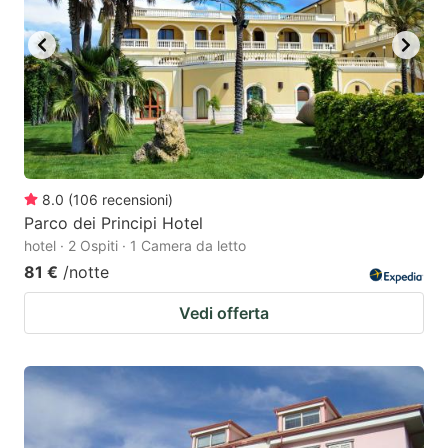
key
key
to
to
get
get
the
the
keyboard
keyboard
shortcuts
shortcuts
for
for
8.0
(
106
recensioni
)
Parco dei Principi Hotel
changing
changing
hotel · 2 Ospiti · 1 Camera da letto
dates.
dates.
81 €
/notte
Vedi offerta