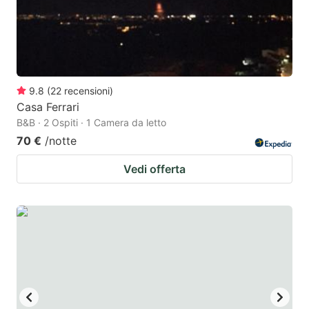
9.8
(
22
recensioni
)
Casa Ferrari
B&B · 2 Ospiti · 1 Camera da letto
70 €
/notte
Vedi offerta