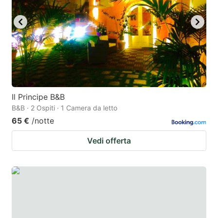
key
key
to
to
get
get
the
the
keyboard
keyboard
shortcuts
shortcuts
for
for
Il Principe B&B
B&B · 2 Ospiti · 1 Camera da letto
changing
changing
65 €
/notte
dates.
dates.
Vedi offerta