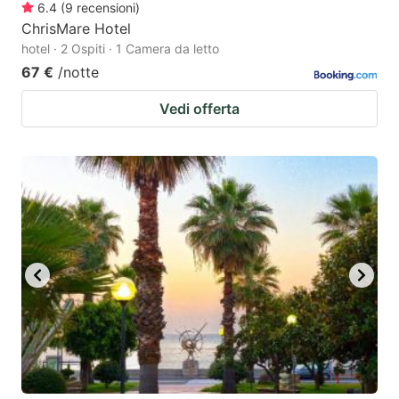
6.4
(
9
recensioni
)
ChrisMare Hotel
hotel · 2 Ospiti · 1 Camera da letto
67 €
/notte
Vedi offerta