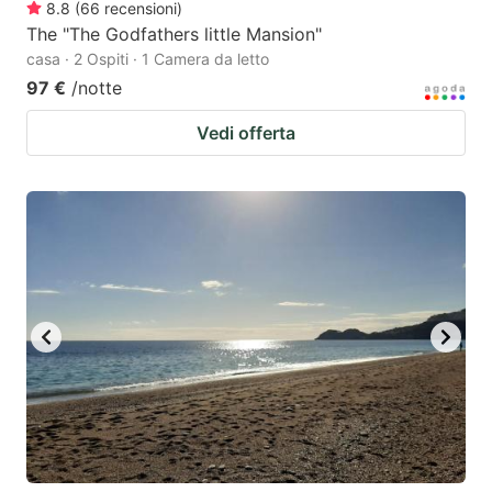
8.8
(
66
recensioni
)
The "The Godfathers little Mansion"
casa · 2 Ospiti · 1 Camera da letto
97 €
/notte
Vedi offerta