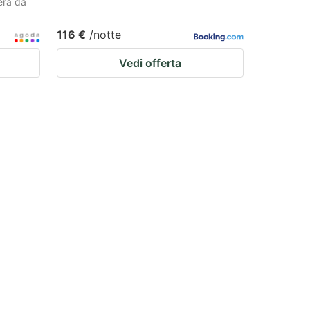
era da
116 €
/notte
Vedi offerta