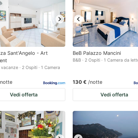
ark
ey
t
e
eyboard
za Sant'Angelo - Art
BeB Palazzo Mancini
ent
B&B · 2 Ospiti · 1 Camera da lett
ortcuts
 vacanze · 2 Ospiti · 1 Camera
r
hanging
/notte
130 €
/notte
tes.
Vedi offerta
Vedi offerta