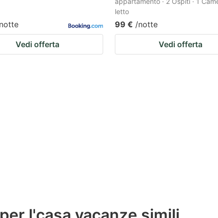
appartamento · 2 Ospiti · 1 Cam
letto
notte
99 €
/notte
Vedi offerta
Vedi offerta
 per l'casa vacanze simili