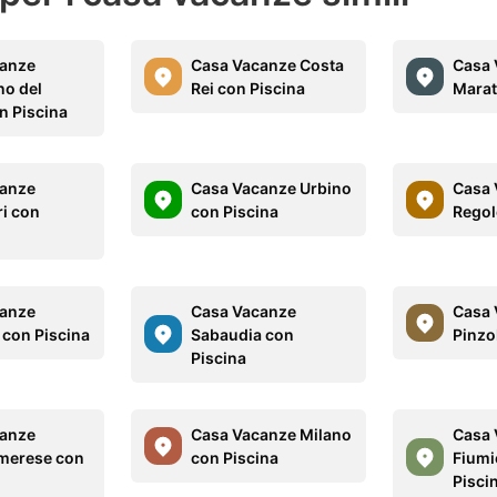
canze
Casa Vacanze Costa
Casa 
o del
Rei con Piscina
Marat
n Piscina
canze
Casa Vacanze Urbino
Casa 
ri con
con Piscina
Regol
canze
Casa Vacanze
Casa 
 con Piscina
Sabaudia con
Pinzo
Piscina
canze
Casa Vacanze Milano
Casa 
Imerese con
con Piscina
Fiumi
Pisci