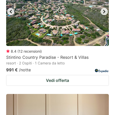
key
key
to
to
get
get
the
the
keyboard
keyboard
shortcuts
shortcuts
for
for
8.4
(
12
recensioni
)
Stintino Country Paradise - Resort & Villas
changing
changing
resort · 2 Ospiti · 1 Camera da letto
dates.
dates.
991 €
/notte
Vedi offerta