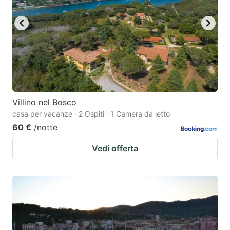
key
key
to
to
get
get
the
the
keyboard
keyboard
shortcuts
shortcuts
for
for
Villino nel Bosco
casa per vacanze · 2 Ospiti · 1 Camera da letto
changing
changing
60 €
/notte
dates.
dates.
Vedi offerta