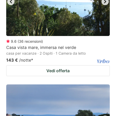
9.6
(
36
recensioni
)
Casa vista mare, immersa nel verde
casa per vacanze · 2 Ospiti · 1 Camera da letto
143 €
/notte
*
Vedi offerta