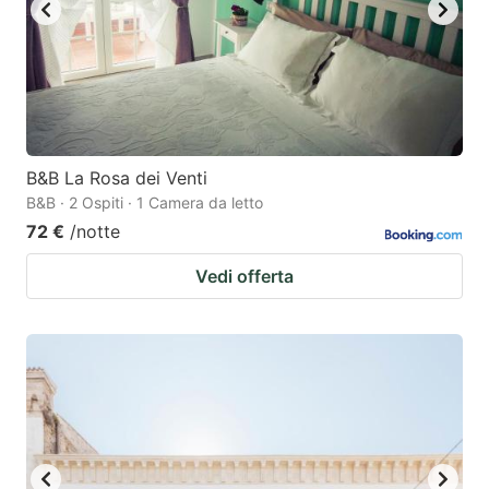
key
key
to
to
get
get
the
the
keyboard
keyboard
B&B La Rosa dei Venti
shortcuts
shortcuts
B&B · 2 Ospiti · 1 Camera da letto
for
for
72 €
/notte
changing
changing
Vedi offerta
dates.
dates.