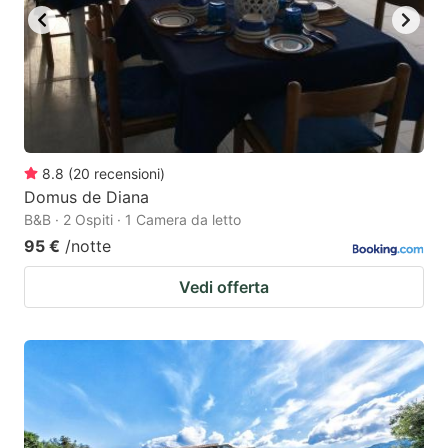
8.8
(
20
recensioni
)
Domus de Diana
B&B · 2 Ospiti · 1 Camera da letto
95 €
/notte
Vedi offerta