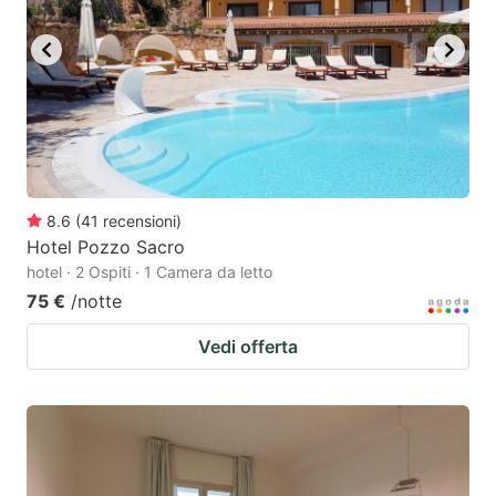
key
key
to
to
get
get
the
the
keyboard
keyboard
shortcuts
shortcuts
for
for
8.6
(
41
recensioni
)
Hotel Pozzo Sacro
changing
changing
hotel · 2 Ospiti · 1 Camera da letto
dates.
dates.
75 €
/notte
Vedi offerta