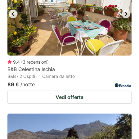
key
key
to
to
get
get
the
the
keyboard
keyboard
shortcuts
shortcuts
for
for
9.4
(
3
recensioni
)
B&B Celestina Ischia
changing
changing
B&B · 2 Ospiti · 1 Camera da letto
dates.
dates.
89 €
/notte
Vedi offerta