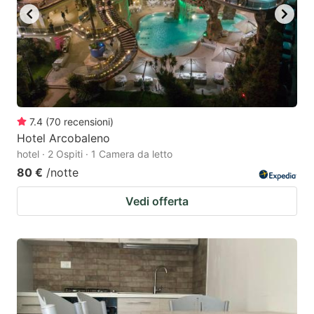
7.4
(
70
recensioni
)
Hotel Arcobaleno
hotel · 2 Ospiti · 1 Camera da letto
80 €
/notte
Vedi offerta