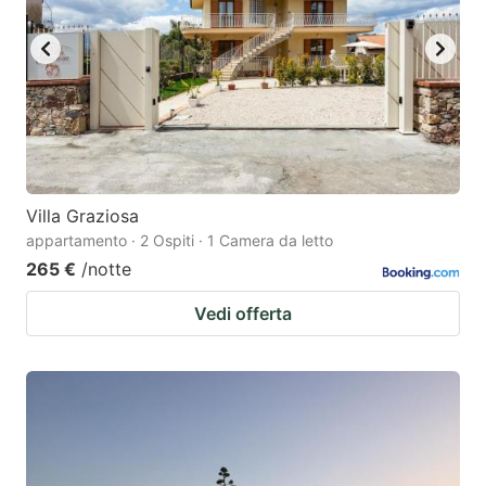
key
key
to
to
get
get
the
the
keyboard
keyboard
shortcuts
shortcuts
for
for
Villa Graziosa
appartamento · 2 Ospiti · 1 Camera da letto
changing
changing
265 €
/notte
dates.
dates.
Vedi offerta