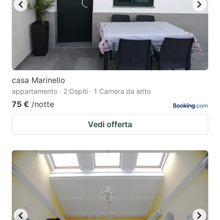
key
key
to
to
get
get
the
the
keyboard
keyboard
casa Marinello
shortcuts
shortcuts
appartamento · 2 Ospiti · 1 Camera da letto
for
for
75 €
/notte
changing
changing
Vedi offerta
dates.
dates.