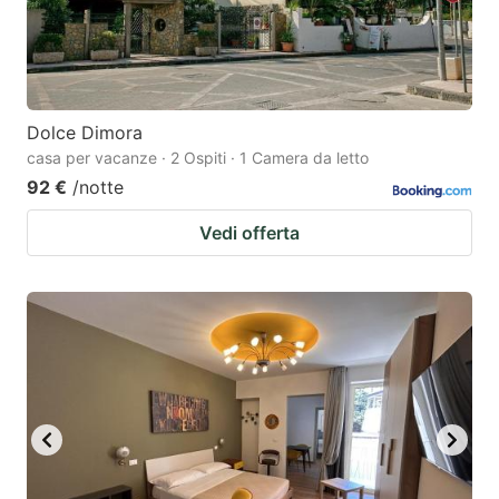
Dolce Dimora
casa per vacanze · 2 Ospiti · 1 Camera da letto
92 €
/notte
Vedi offerta