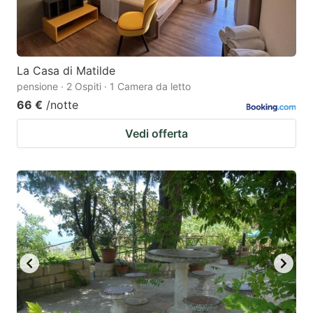
La Casa di Matilde
pensione · 2 Ospiti · 1 Camera da letto
66 €
/notte
Vedi offerta